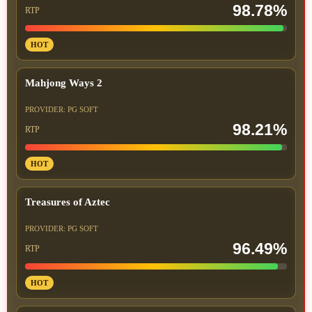
98.78%
RTP
HOT
Mahjong Ways 2
PROVIDER: PG SOFT
98.21%
RTP
HOT
Treasures of Aztec
PROVIDER: PG SOFT
96.49%
RTP
HOT