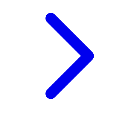
Twistshake
TY Toys
U
V
Veja
Vitaflow
Vtech
W
Waterland
Wellness
X