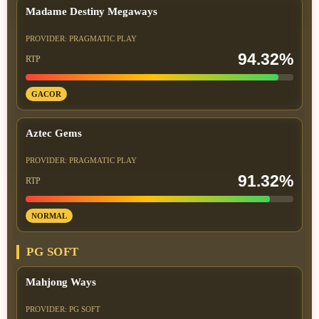
Madame Destiny Megaways
PROVIDER: PRAGMATIC PLAY
94.32%
RTP
GACOR
Aztec Gems
PROVIDER: PRAGMATIC PLAY
91.32%
RTP
NORMAL
PG SOFT
Mahjong Ways
PROVIDER: PG SOFT