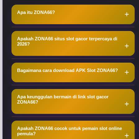
Apa itu ZONA66?
ZONA66 adalah link slot gacor resmi dan situs slot
Apakah ZONA66 situs slot gacor terpercaya di
online terbaik tahun 2026. Platform ini
2026?
menyediakan APK Slot Maxwin terpercaya dengan
server Thailand yang stabil, menawarkan
Ya, ZONA66 dikenal sebagai situs slot gacor paling
pengalaman bermain slot gacor paling mudah dan
Bagaimana cara download APK Slot ZONA66?
dipercaya saat ini. Dengan lisensi resmi, sistem
peluang menang tertinggi.
keamanan tinggi, dan RTP slot di atas 96%, ZONA66
menjadi pilihan utama pemain slot online yang
Anda bisa download APK Slot resmi ZONA66
mencari kemenangan besar dan konsisten.
Apa keunggulan bermain di link slot gacor
langsung melalui link utama. APK ini ringan, aman,
ZONA66?
dan sudah dioptimasi untuk semua tipe HP. Setelah
install, Anda langsung bisa login dan claim bonus
ZONA66 menawarkan slot gacor 2026 dengan game
di situs slot gacor terbaik ini.
Apakah ZONA66 cocok untuk pemain slot online
terupdate, event harian, dan jackpot maxwin yang
pemula?
sering keluar. Proses deposit minimal Rp10.000 dan