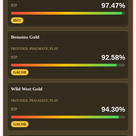
97.47%
RTP
HOT
Bonanza Gold
PROVIDER: PRAGMATIC PLAY
92.58%
RTP
GACOR
Wild West Gold
PROVIDER: PRAGMATIC PLAY
94.30%
RTP
GACOR