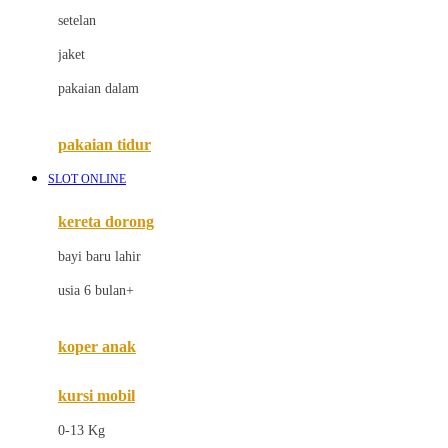
Dae Organics
setelan
Docare
jaket
Doona
pakaian dalam
Down To Earth
Drew
pakaian tidur
Dr. Brown's
SLOT ONLINE
E
kereta dorong
ELC
bayi baru lahir
Ergobaby
usia 6 bulan+
Expert Care
koper anak
Ezyroller
kursi mobil
F
0-13 Kg
Felt So Sweet