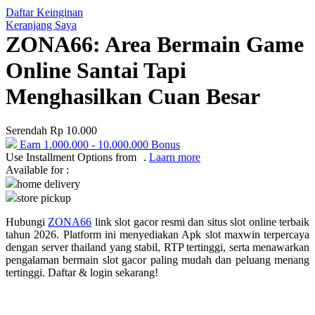
Daftar Keinginan
Q
Keranjang Saya
ZONA66: Area Bermain Game
QV Baby
Online Santai Tapi
R
Menghasilkan Cuan Besar
Real Shades
Red Castle
Serendah
Rp 10.000
Ribbon Madness
Earn
1.000.000
-
10.000.000
Bonus
Use Installment Options from
.
Laarn more
Available for :
S
home delivery
store pickup
Sebamed
Hubungi
ZONA66
link slot gacor resmi dan situs slot online terbaik
Silver Cross
tahun 2026. Platform ini menyediakan Apk slot maxwin terpercaya
dengan server thailand yang stabil, RTP tertinggi, serta menawarkan
Simply Idea
pengalaman bermain slot gacor paling mudah dan peluang menang
tertinggi. Daftar & login sekarang!
Skip Hop
Spectra