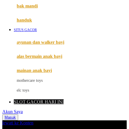
Moby
bak mandi
Momami
handuk
Mothercare
SITUS GACOR
Mustela
ayunan dan walker bayi
My Buddy Tag
My K
alas bermain anak bayi
N
mainan anak bayi
Naif
mothercare toys
Nike
elc toys
Nordic Natural
SLOT GACOR HARI INI
Nuby
Akun Saya
Nuna
Masuk
lewati ke Konten
O