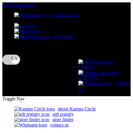
lewati ke Konten
download apps
download app from:
gift registry
Bahasa
ID
LOGIN
DAFTAR
Contact
Us
Toggle Nav
about Kanmo Circle
gift registry
store finder
contact us