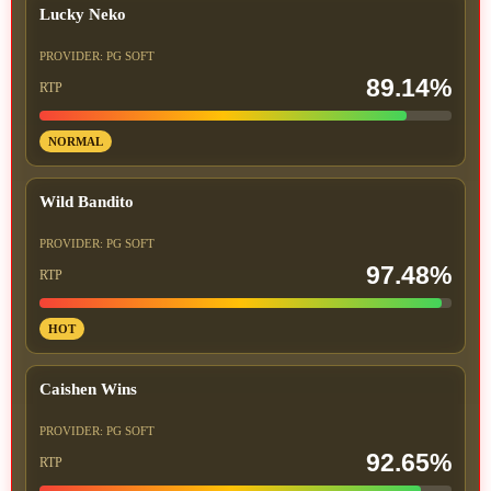
Lucky Neko
PROVIDER: PG SOFT
89.14%
RTP
NORMAL
Wild Bandito
PROVIDER: PG SOFT
97.48%
RTP
HOT
Caishen Wins
PROVIDER: PG SOFT
92.65%
RTP