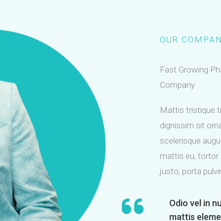
OUR COMPA
Fast Growing P
Company
Mattis tristique 
dignissim sit or
scelerisque augu
mattis eu, torto
justo, porta pulvi
Odio vel in 
mattis eleme