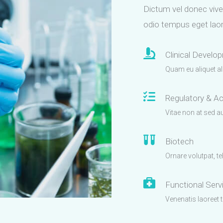
Dictum vel donec viv
odio tempus eget laor
Clinical Develo
Quam eu aliquet ali
Regulatory & A
Vitae non at sed a
Biotech
Ornare volutpat, tel
Functional Serv
Venenatis laoreet t