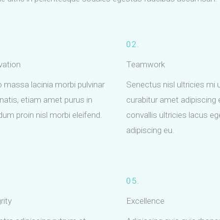
02.
vation
Teamwork
o massa lacinia morbi pulvinar
Senectus nisl ultricies mi 
natis, etiam amet purus in
curabitur amet adipiscing 
dum proin nisl morbi eleifend.
convallis ultricies lacus e
adipiscing eu.
05.
rity
Excellence