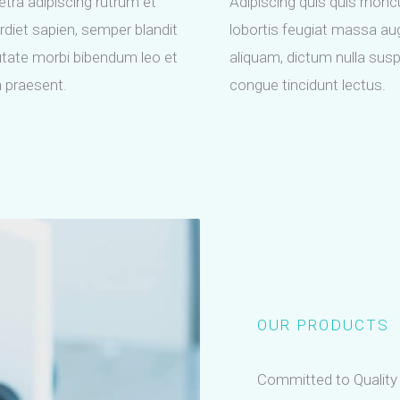
etra adipiscing rutrum et
Adipiscing quis quis rhon
rdiet sapien, semper blandit
lobortis feugiat massa a
utate morbi bibendum leo et
aliquam, dictum nulla sus
n praesent.
congue tincidunt lectus.
OUR PRODUCTS
Committed to Quality