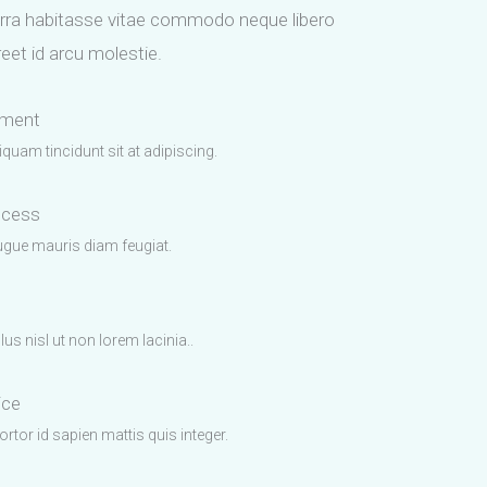
erra habitasse vitae commodo neque libero
eet id arcu molestie.
pment
quam tincidunt sit at adipiscing.
ccess
ugue mauris diam feugiat.
lus nisl ut non lorem lacinia..
ice
ortor id sapien mattis quis integer.