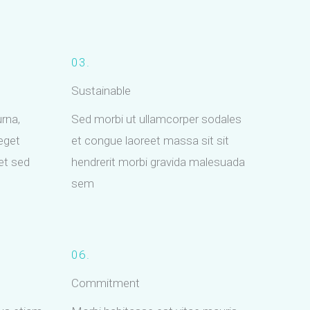
03.
Sustainable
urna,
Sed morbi ut ullamcorper sodales
eget
et congue laoreet massa sit sit
get sed
hendrerit morbi gravida malesuada
sem
06.
Commitment