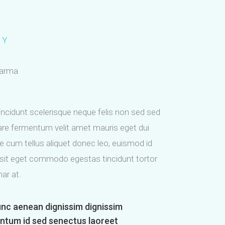
NY
harma
tincidunt scelerisque neque felis non sed sed
nare fermentum velit amet mauris eget dui
e cum tellus aliquet donec leo, euismod id
r sit eget commodo egestas tincidunt tortor
nar at.
nunc aenean dignissim dignissim
ntum id sed senectus laoreet