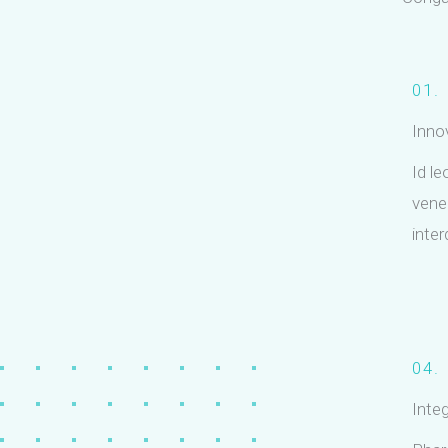
01.
Inno
Id le
vene
inter
04.
Integ