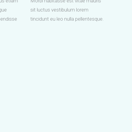
cus etiam
Morbi habitasse est vitae mauris
ugue
sit luctus vestibulum lorem
pendisse
tincidunt eu leo nulla pellentesque.