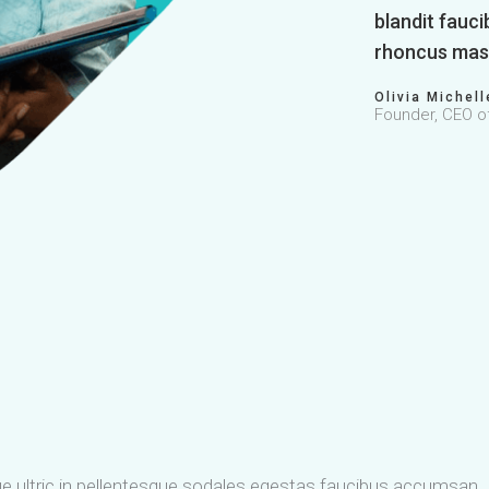
blandit fauci
rhoncus mass
Olivia Michell
Founder, CEO o
 ultric in pellentesque sodales egestas faucibus accumsan.