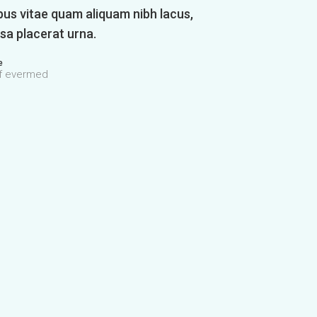
bus vitae quam aliquam nibh lacus,
a placerat urna.
e
f evermed