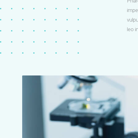
Phar
impe
vulp
leo i